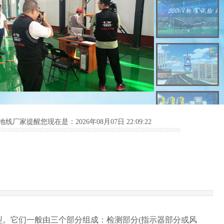
家提醒您现在是：2026年08月07日 22:09:22
。它们一般由三个部分组成：检测部分(指示器部分或风